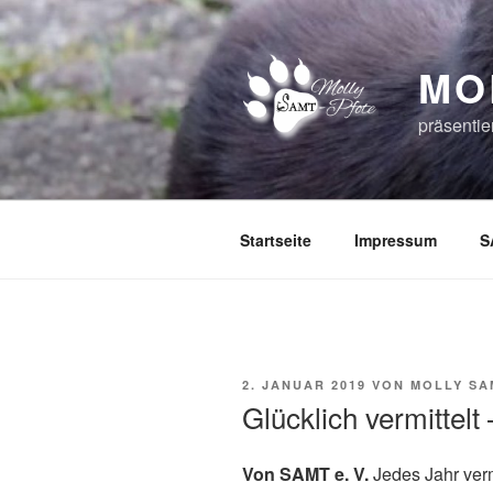
Zum
Inhalt
springen
MO
präsentie
Startseite
Impressum
S
VERÖFFENTLICHT
2. JANUAR 2019
VON
MOLLY SA
AM
Glücklich vermittelt
Von SAMT e. V.
Jedes Jahr verm