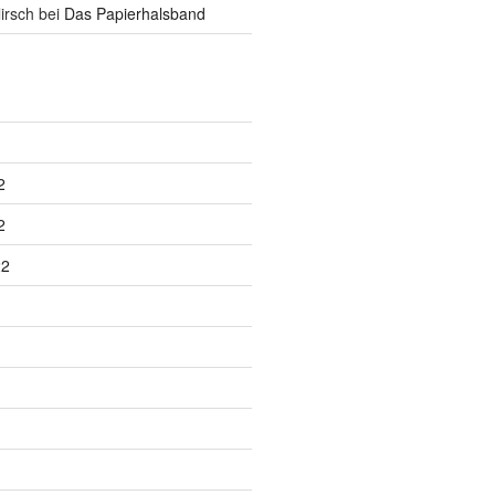
irsch
bei
Das Papierhalsband
2
2
22