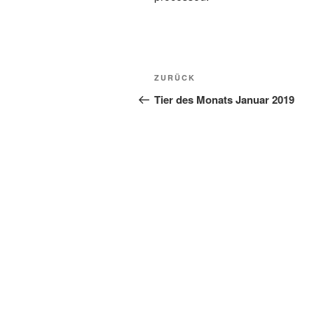
Beitragsnavigation
Vorheriger
ZURÜCK
Beitrag
Tier des Monats Januar 2019