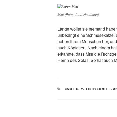
Misi (Foto: Jutta Naumann)
Lange wollte sie niemand haben,
unbedingt eine Schmusekatze. D
neben ihrem Menschen her, und s
auch Köpfchen. Nach einem halbe
erkannte, dass Misi die Richtige is
Herrin des Sofas. So hat auch M
KATEGORIEN
SAMT E. V. TIERVERMITTLU