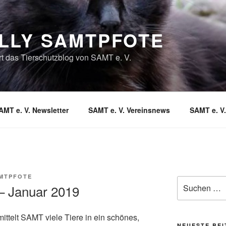
LLY SAMTPFOTE
rt das Tierschutzblog von SAMT e. V.
AMT e. V. Newsletter
SAMT e. V. Vereinsnews
SAMT e. V
MTPFOTE
Suche
 – Januar 2019
nach:
ittelt SAMT viele Tiere in ein schönes,
NEUESTE BE