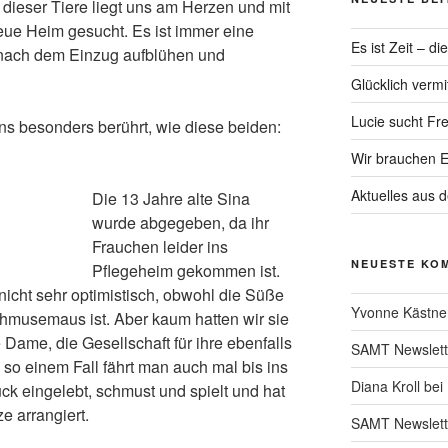
dieser Tiere liegt uns am Herzen und mit
 neue Heim gesucht. Es ist immer eine
Es ist Zeit – di
 nach dem Einzug aufblühen und
Glücklich vermit
Lucie sucht Fr
s besonders berührt, wie diese beiden:
Wir brauchen E
Aktuelles aus 
Die 13 Jahre alte Sina
wurde abgegeben, da ihr
Frauchen leider ins
NEUESTE KO
Pflegeheim gekommen ist.
nicht sehr optimistisch, obwohl die Süße
Yvonne Kästne
chmusemaus ist. Aber kaum hatten wir sie
e Dame, die Gesellschaft für ihre ebenfalls
SAMT Newslett
 so einem Fall fährt man auch mal bis ins
Diana Kroll
bei
ck eingelebt, schmust und spielt und hat
e arrangiert.
SAMT Newslett