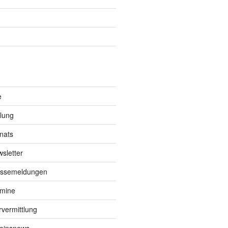
e
lung
nats
sletter
essemeldungen
rmine
rvermittlung