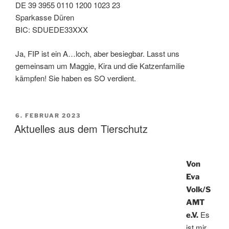
DE 39 3955 0110 1200 1023 23
Sparkasse Düren
BIC: SDUEDE33XXX
Ja, FIP ist ein A…loch, aber besiegbar. Lasst uns
gemeinsam um Maggie, Kira und die Katzenfamilie
kämpfen! Sie haben es SO verdient.
VERÖFFENTLICHT
6. FEBRUAR 2023
AM
Aktuelles aus dem Tierschutz
Von
Eva
Volk/S
AMT
Es
e.V.
ist mir