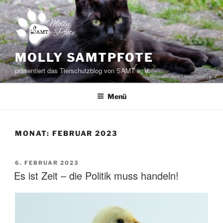
Zum
Inhalt
springen
MOLLY SAMTPFOTE
präsentiert das Tierschutzblog von SAMT e. V.
Menü
MONAT:
FEBRUAR 2023
VERÖFFENTLICHT
6. FEBRUAR 2023
AM
Es ist Zeit – die Politik muss handeln!