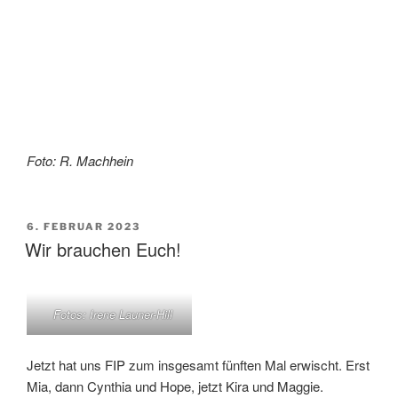
Foto: R. Machhein
VERÖFFENTLICHT
6. FEBRUAR 2023
AM
Wir brauchen Euch!
Fotos: Irene Launer-Hill
Jetzt hat uns FIP zum insgesamt fünften Mal erwischt. Erst
Mia, dann Cynthia und Hope, jetzt Kira und Maggie.