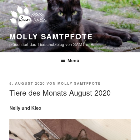
Zum
Inhalt
springen
MOLLY SAMTPFOTE
präsentiert das Tierschutzblog von SAMT e. V.
Menü
VERÖFFENTLICHT
5. AUGUST 2020
VON
MOLLY SAMTPFOTE
AM
Tiere des Monats August 2020
Nelly und Kleo