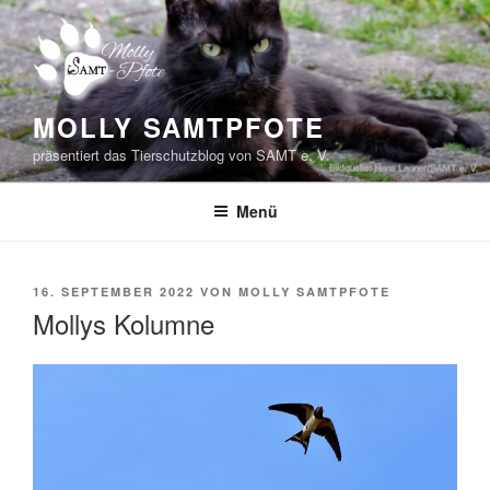
Zum
Inhalt
springen
MOLLY SAMTPFOTE
präsentiert das Tierschutzblog von SAMT e. V.
Menü
VERÖFFENTLICHT
16. SEPTEMBER 2022
VON
MOLLY SAMTPFOTE
AM
Mollys Kolumne